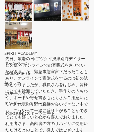
寄贈プロジェクト
おおきにバスケットボールコート
お知らせ
掲載記事
B GROUND
SPIRIT ACADEMY
先日、敬老の日に”ツクイ摂津別府デイサー
キャンペーン
ビス様”へオンラインでの寄贈式をさせてい
ただきました。緊急事態宣言下だったことも
CLUB SPIRITS
あり、オンラインで寄贈式をするのは初の試
塾クラス
みとなりましたが、職員さんをはじめ、皆様
にとても歓迎していただき、手作りのうちわ
Qsモールイベント
や、ボードや寄せ書きもたくさんご用意いた
アンダーカテゴリー
だき、代表の今野は直接お会いできない中で
も、こうやって一緒に盛り上がることができ
B GROUNDスポーツコート
てとても嬉しいと心から喜んでおりました。
利用者さま、高齢者の方のリハビリに使用い
ただけるとのことで、微力ではございます