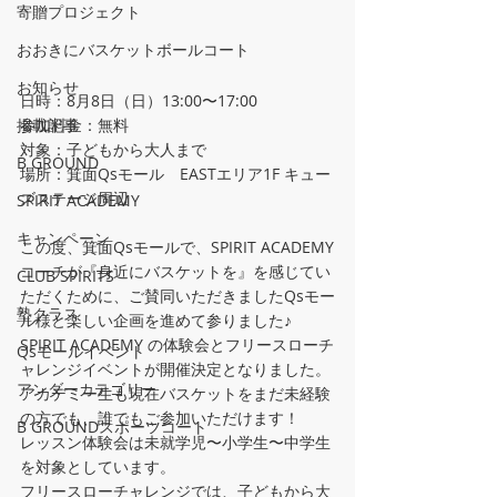
寄贈プロジェクト
おおきにバスケットボールコート
お知らせ
日時：8月8日（日）13:00〜17:00
参加料金：無料
掲載記事
対象：子どもから大人まで
B GROUND
場所：箕面Qsモール　
EASTエリア1F キュー
ズステージ周辺
SPIRIT ACADEMY
キャンペーン
この度、箕面Qsモールで、SPIRIT ACADEMY
コーチが『身近にバスケットを』を感じてい
CLUB SPIRITS
ただくために、ご賛同いただきましたQsモー
塾クラス
ル様と楽しい企画を進めて参りました♪
SPIRIT ACADEMY の体験会とフリースローチ
Qsモールイベント
ャレンジイベントが開催決定となりました。
アンダーカテゴリー
アカデミー生も現在バスケットをまだ未経験
の方でも、誰でもご参加いただけます！
B GROUNDスポーツコート
レッスン体験会は未就学児〜小学生〜中学生
を対象としています。
フリースローチャレンジでは、子どもから大