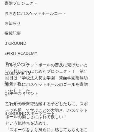
寄贈プロジェクト
おおきにバスケットボールコート
お知らせ
掲載記事
B GROUND
SPIRIT ACADEMY
キャンペーン
日本のバスケットボールの普及に繋げたいと
いう想いからはじめたプロジェクト！　第1
CLUB SPIRITS
回目は『学校法人箕面学園　箕面学園附属幼
塾クラス
稚園』様にバスケットボールのゴールを寄贈
いたしました。
Qsモールイベント
アンダーカテゴリー
これかの未来で活躍する子どもたちに、スポ
ーツを通して学ぶことの大切さ、バスケット
B GROUNDスポーツコート
ボールの楽しさにふれて欲しい！
という気持ちを込めて。
『スポーツをより身近に』感じてもらえるこ