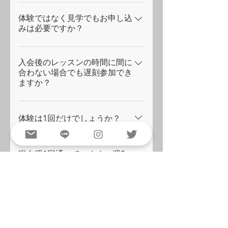
はい。できますが、下記の条件が必要
となります。 ①スクール生自身の希望
体験ではなく見学でもお申し込
みは必要ですか？
であること ②対象年齢であること（9
才〜12才） ③アドバンスクラスの体験
はい。見学のみの場合でも必ず体験申
をしコーチが認めた場合 ＊変更の申請
請フォームよりお申し込みいただきま
入会後のレッスンの時間に間に
はいつでもできます。＊受講されてい
合わない場合でも遅刻参加でき
すようお願いします。
るページのクラス変更申請フォームを
ますか？
ご利用ください。
当スクールは、遠くから通われておら
れる方もおられますので、ご家庭の事
体験は1回だけでしょうか？
情で遅刻参加になることも含めて参加
を認めております。 遅刻・欠席をする
各校、各クラス（*一部校除く）初回を
際は、専用の連絡フォームよりご連絡
含めます最大4回まで体験していただく
現在週1回通っています。週2
回に変更できますか？
ください。各クラスのコーチが確認い
ことが可能です。 『1回だけではわか
たします。
らない。』『何度か通ってから決めた
はい。 変更希望月の前月の10日までに
い。』という方は最大4回までの体験で
お問い合わせもしくは各校の専用
質問などは、ホームページ以外
ご入会をご検討いただけたらと思って
でもできますか？
LINE@よりご連絡ください。変更申請
おります。 ＊初回無料2回目〜4回目ま
フォームをお送りいたします。 希望す
では都度の体験お申し込みと1回につき