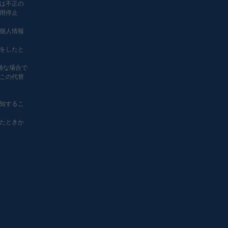
は不正の
用停止
個人情報
をしたと
難な場合で
この代替
知するこ
たときか