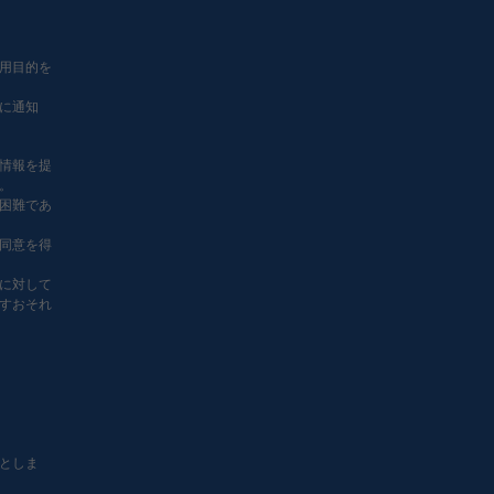
用目的を
に通知
情報を提
。
困難であ
同意を得
に対して
すおそれ
としま