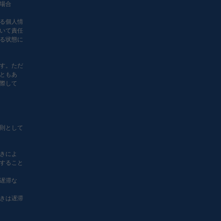
場合
る個人情
いて責任
る状態に
す。ただ
ともあ
際して
則として
きによ
すること
遅滞な
きは遅滞