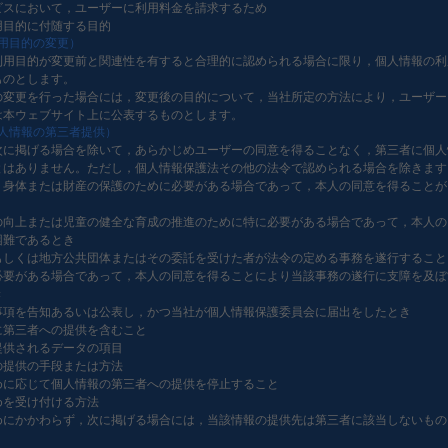
ビスにおいて，ユーザーに利用料金を請求するため
用目的に付随する目的
利用目的の変更）
利用目的が変更前と関連性を有すると合理的に認められる場合に限り，個人情報の利
ものとします。
の変更を行った場合には，変更後の目的について，当社所定の方法により，ユーザー
は本ウェブサイト上に公表するものとします。
個人情報の第三者提供）
次に掲げる場合を除いて，あらかじめユーザーの同意を得ることなく，第三者に個人
とはありません。ただし，個人情報保護法その他の法令で認められる場合を除きます
，身体または財産の保護のために必要がある場合であって，本人の同意を得ることが
の向上または児童の健全な育成の推進のために特に必要がある場合であって，本人の
困難であるとき
もしくは地方公共団体またはその委託を受けた者が法令の定める事務を遂行すること
必要がある場合であって，本人の同意を得ることにより当該事務の遂行に支障を及ぼ
き
事項を告知あるいは公表し，かつ当社が個人情報保護委員会に届出をしたとき
に第三者への提供を含むこと
提供されるデータの項目
の提供の手段または方法
めに応じて個人情報の第三者への提供を停止すること
めを受け付ける方法
めにかかわらず，次に掲げる場合には，当該情報の提供先は第三者に該当しないもの