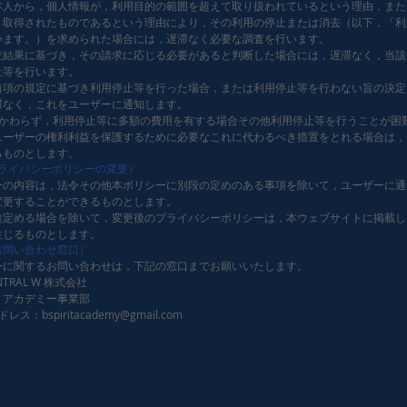
本人から，個人情報が，利用目的の範囲を超えて取り扱われているという理由，また
り取得されたものであるという理由により，その利用の停止または消去（以下，「利
います。）を求められた場合には，遅滞なく必要な調査を行います。
査結果に基づき，その請求に応じる必要があると判断した場合には，遅滞なく，当該
止等を行います。
前項の規定に基づき利用停止等を行った場合，または利用停止等を行わない旨の決定
滞なく，これをユーザーに通知します。
かかわらず，利用停止等に多額の費用を有する場合その他利用停止等を行うことが困
ユーザーの権利利益を保護するために必要なこれに代わるべき措置をとれる場合は，
るものとします。
プライバシーポリシーの変更）
ーの内容は，法令その他本ポリシーに別段の定めのある事項を除いて，ユーザーに通
変更することができるものとします。
途定める場合を除いて，変更後のプライバシーポリシーは，本ウェブサイトに掲載し
生じるものとします。
お問い合わせ窓口）
ーに関するお問い合わせは，下記の窓口までお願いいたします。
TRAL W 株式会社
：アカデミー事業部
ス：bspiritacademy@gmail.com