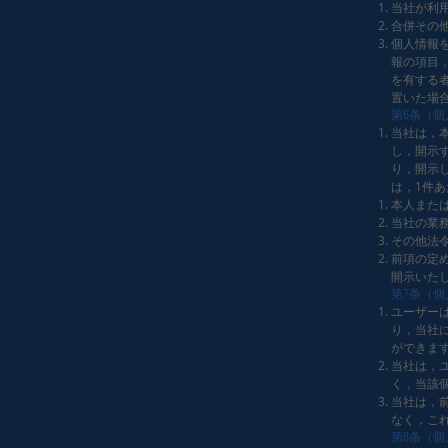
当社が利
合併その
個人情報
報の項目
を有する
置いた場
第6条（
当社は，
し，開示
り，開示
は，1件あ
本人また
当社の業
その他法
前項の定
開示いた
第7条（
ユーザー
り，当社
ができま
当社は，
く，当該
当社は，
なく，こ
第8条（