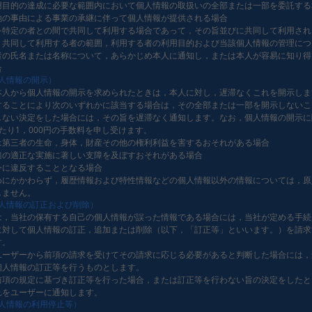
用目的の達成に必要な範囲内において個人情報の取扱いの全部または一部を委託する
他の事由による事業の承継に伴って個人情報が提供される場合
を特定の者との間で共同して利用する場合であって，その旨並びに共同して利用され
，共同して利用する者の範囲，利用する者の利用目的および当該個人情報の管理につ
者の氏名または名称について，あらかじめ本人に通知し，または本人が容易に知り得
合
個人情報の開示）
本人から個人情報の開示を求められたときは，本人に対し，遅滞なくこれを開示しま
することにより次のいずれかに該当する場合は，その全部または一部を開示しないこ
しない決定をした場合には，その旨を遅滞なく通知します。なお，個人情報の開示に
たり1，000円の手数料を申し受けます。
は第三者の生命，身体，財産その他の権利利益を害するおそれがある場合
務の適正な実施に著しい支障を及ぼすおそれがある場合
令に違反することとなる場合
めにかかわらず，履歴情報および特性情報などの個人情報以外の情報については，原
しません。
個人情報の訂正および削除）
は，当社の保有する自己の個人情報が誤った情報である場合には，当社が定める手続
に対して個人情報の訂正，追加または削除（以下，「訂正等」といいます。）を請求
す。
ユーザーから前項の請求を受けてその請求に応じる必要があると判断した場合には，
個人情報の訂正等を行うものとします。
前項の規定に基づき訂正等を行った場合，または訂正等を行わない旨の決定をしたと
れをユーザーに通知します。
個人情報の利用停止等）