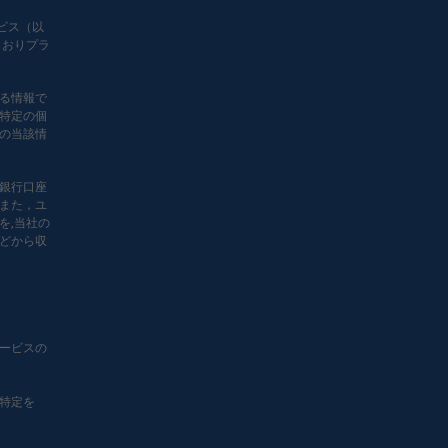
ービス（以
とおりプラ
る情報で
特定の個
の当該情
銀行口座
また，ユ
を,当社の
などから収
ービスの
特定を