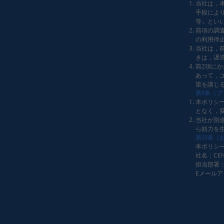
当社は，
手段によ
等」とい
前項の調
の利用停
当社は，
きは，遅
前2項に
あって，
策を講じ
第9条（
本ポリシ
となく，
当社が別
ら効力を
第10条（
本ポリシ
社名：CEN
担当部署
Eメールアドレ