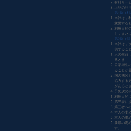
有料サー
上記の利
第4条（
当社は，
変更する
利用目的
し，また
第5条（
当社は，
供するこ
人の生命
るとき
公衆衛生
ることが
国の機関
協力する
があると
予め次の
利用目的
第三者に
第三者へ
本人の求
本人の求
前項の定
す。