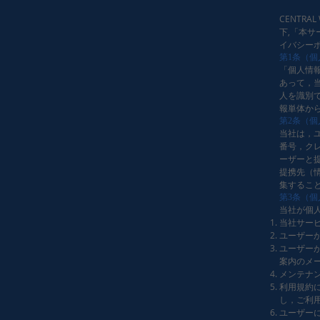
CENTR
下,「本
イバシー
第1条（個
「個人情
あって，
人を識別
報単体か
第2条（
当社は，
番号，ク
ーザーと
提携先（
集するこ
第3条（
当社が個
当社サー
ユーザー
ユーザー
案内のメ
メンテナ
利用規約
し，ご利
ユーザー