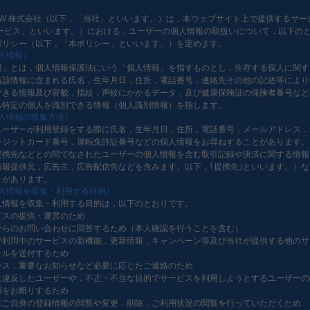
AL W 株式会社（以下，「当社」といいます。）は，本ウェブサイト上で提供するサ
サービス」といいます。）における，ユーザーの個人情報の取扱いについて，以下の
ポリシー（以下，「本ポリシー」といいます。）を定めます。
人情報）
報」とは，個人情報保護法にいう「個人情報」を指すものとし，生存する個人に関す
当該情報に含まれる氏名，生年月日，住所，電話番号，連絡先その他の記述等により
できる情報及び容貌，指紋，声紋にかかるデータ，及び健康保険証の保険者番号など
ら特定の個人を識別できる情報（個人識別情報）を指します。
個人情報の収集方法）
ユーザーが利用登録をする際に氏名，生年月日，住所，電話番号，メールアドレス，
レジットカード番号，運転免許証番号などの個人情報をお尋ねすることがあります。
提携先などとの間でなされたユーザーの個人情報を含む取引記録や決済に関する情報
情報提供元，広告主，広告配信先などを含みます。以下，｢提携先｣といいます。）
とがあります。
個人情報を収集・利用する目的）
人情報を収集・利用する目的は，以下のとおりです。
ビスの提供・運営のため
からのお問い合わせに回答するため（本人確認を行うことを含む）
が利用中のサービスの新機能，更新情報，キャンペーン等及び当社が提供する他のサ
ールを送付するため
ンス，重要なお知らせなど必要に応じたご連絡のため
に違反したユーザーや，不正・不当な目的でサービスを利用しようとするユーザーの
用をお断りするため
にご自身の登録情報の閲覧や変更，削除，ご利用状況の閲覧を行っていただくため