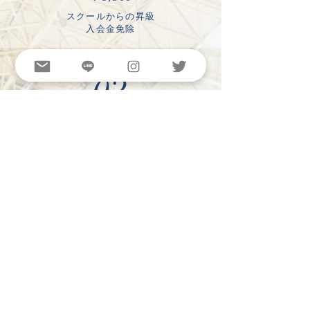
スクールからの昇級
入会金免除
02
​年会費
¥11,000
​年度毎
03
​練習着上下