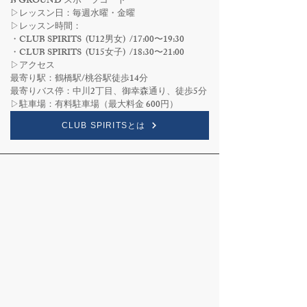
B GROUND スポーツコート
▷レッスン日：毎週水曜・金曜
▷レッスン時間：
・CLUB SPIRITS (U12男女) /17:00〜19:30
・CLUB SPIRITS (U15女子) /18:30〜21:00
▷アクセス
​最寄り駅：鶴橋駅/桃谷駅徒歩14分
最寄りバス停：中川2丁目、御幸森通り、徒歩5分
▷駐車場：有料駐車場（最大料金 600円）
CLUB SPIRITSとは