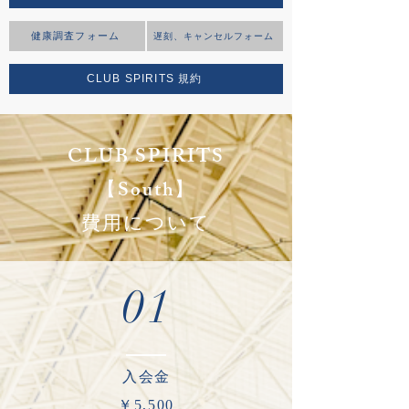
健康調査フォーム
遅刻、キャンセルフォーム
CLUB SPIRITS 規約
​CLUB SPIRITS
【South】
費用について
01
​入会金
​￥5,500