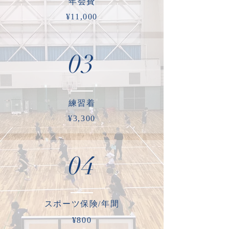
​年会費
¥11,000
03
​練習着
¥3,300
04
​スポーツ保険​/年間
¥800