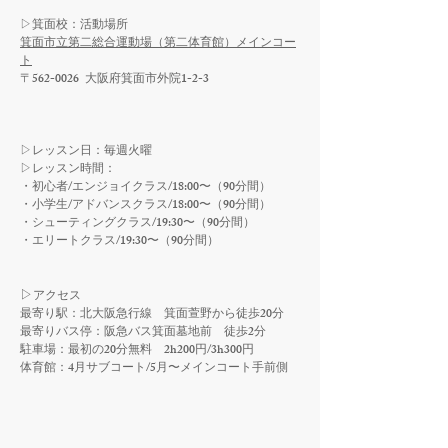
​▷
箕面校：活動場所
箕面市立第二総合運動場（第二体育館）メインコー
ト
〒562-0026 大阪府箕面市外院1-2-3
▷レッスン日
：毎週火曜
▷レッスン時間：
・
初心者/エンジョイクラス/18:00〜（90分間）
​・小学生/アドバンスクラス/18:00〜（90分間）
・シューティングクラス/19:30〜（90分間）
​・エリートクラス/19:30〜（90分間）
▷
アクセス
​最寄り駅：北大阪急行線 箕面萱野から徒歩20分
最寄りバス停：阪急バス箕面墓地前 徒歩2分
駐車場：最初の20分無料 2h200円/3h300円
体育館：4月サブコート/5月〜メインコート手前側