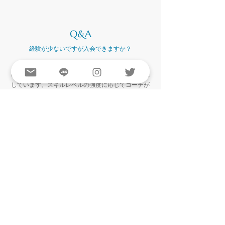
Q&A
​経験が少ないですが入会できますか？
初心者でもぜひ参加してください。
​基礎基本から、実践までの豊富なメニューをご用意
しています。スキルレベルの強度に応じてコーチが
指導を行いますので、ご安心ください。
Q&A
​トライアウトや選考会はありますか？
​Foxesは、地域認定クラブとして、部活動の受皿と
しての役割を担っておりますので、バスケットボー
ルの競技をしたい全ての（中学生）の方が対象とな
っております。選考会はございません。