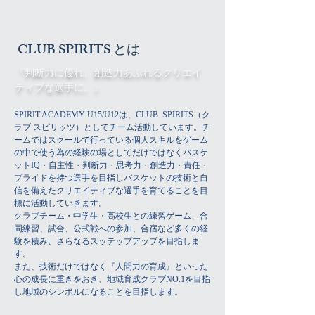
CLUB SPIRITS とは
『判断力に優れ、創造力あふれるクリエイ
ティブな選手に。』
SPIRIT ACADEMY U15/U12は、CLUB SPIRITS（ク
ラブ スピリッツ）としてチーム活動しています。チ
ームではスクールで行っている個人スキルをゲーム
の中で使う為の経験の場としてだけではなくバスケ
ットIQ・自主性・判断力・思考力・創造力・責任・
プライドを持つ選手を目指しバスケットの技術と自
信を備えたクリエイティブな選手を育てることを目
標に活動していきます。
クラブチーム・中学生・高校生との練習ゲーム、合
同練習、試合、公式戦への参加、合宿など多くの経
験を積み、さらなるスッテップアップを目指しま
す。
また、技術だけではなく『人間力の育成』といった
心の成長に重きをおき、地域育成クラブNO.1を目指
し地域のシンボルになることを目指します。