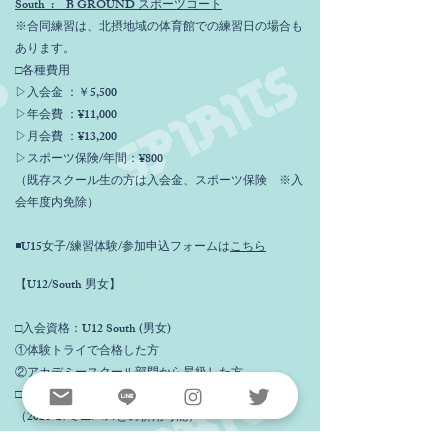
South : B GROUND スポーツコート
※合同練習は、北摂地域の体育館での練習日の場合も
あります。
□各種費用
▷入会金 ：￥5,500
▷年会費 ：¥11,000
▷月会費 ：¥13,200
▷スポーツ保険/年間：¥800
（既存スクール生の方は入会金、スポーツ保険 ※入
会年度内免除）
◾️U15女子/練習体験/参加申込フォームは
こちら
【U12/South 男女】
□入会資格：U12 South (男女)
①体験トライで合格した方
②アカデミースクール部門から昇級した方
□対象：U12 男女/ 9歳〜12歳
（2026-27ミニバスとの併用可能）
＊U12男女/練習体験随時受付中！