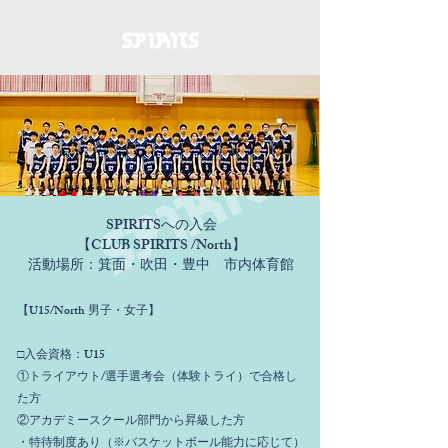
​SPIRITSへの入会
【CLUB SPIRITS /North】
​活動場所：箕面・吹田・豊中 市内体育館
【U15/North 男子・女子】
□入会資格：U15
①トライアウト/選手選考会（体験トライ）で合格し
た方
②アカデミースクール部門から昇級した方​
・特待制度あり（※バスケットボール能力に応じて）