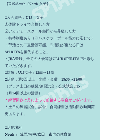
【U15/South : North 女子】
□入会資格：U15 女子
①体験トライで合格した方
②アカデミースクール部門から昇級した方
・特待制度あり（※バスケットボール能力に応じて）
・部活との二重活動可能。※活動が重なる日は
SPIRITSを優先すること。
・JBA登録、全ての大会等はCLUB SPIRITSで出場し
ていただきます。
□対象：U15女子 / 12歳〜15歳
□活動：週3回以上 水曜・金曜 18:30〜21:00
（プラス土日の練習/練習試合・公式試合U15）
（月14回以上の活動）
＊練習回数は月によって前後する場合がございます。
＊土日の練習試合、試合、合同練習は活動回数時間変
更あります。
□活動場所
North : 箕面/豊中/吹田 市内の体育館