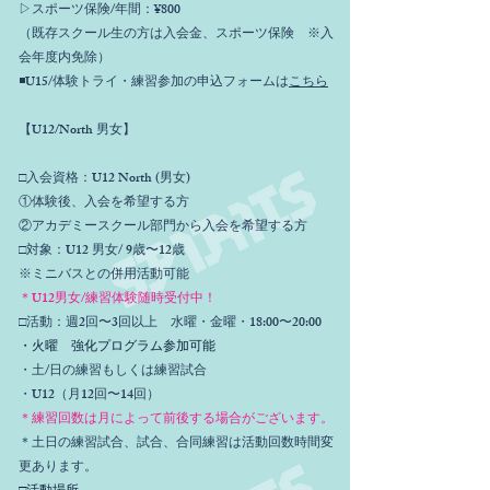
▷スポーツ保険/年間：¥800
（既存スクール生の方は入会金、スポーツ保険 ※入
会年度内免除）
◾️U15/体験トライ・練習参加の申込フォームは
こちら
【U12/North 男女】
□入会資格：U12 North (男女)
①体験後、入会を希望する方
②アカデミースクール部門から入会を希望する方
□対象：U12 男女/ 9歳〜12歳
※ミニバスとの併用活動可能
＊U12男女/練習体験随時受付中！
□活動：週2回〜3回以上 水曜・金曜・18:00〜20:00
・火曜 強化プログラム参加可能
・土/日の練習もしくは練習試合
・U12（月12回〜14回）
＊練習回数は月によって前後する場合がございます。
＊土日の練習試合、試合、合同練習は活動回数時間変
更あります。