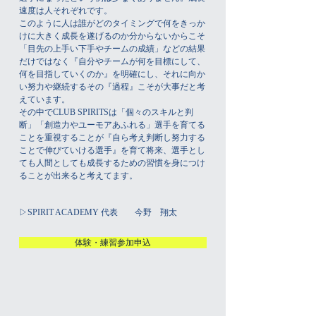
速度は人それぞれです。
このように人は誰がどのタイミングで何をきっか
けに大きく成長を遂げるのか分からないからこそ
「目先の上手い下手やチームの成績」などの結果
だけではなく『自分やチームが何を目標にして、
何を目指していくのか』を明確にし、それに向か
い努力や継続するその『過程』こそが大事だと考
えています。
​その中でCLUB SPIRITSは「個々のスキルと判
断」「創造力やユーモアあふれる」選手を育てる
ことを重視することが『自ら考え判断し努力する
ことで伸びていける選手』を育て将来、選手とし
ても人間としても成長するための習慣を身につけ
ることが出来ると考えてます。
​▷SPIRIT ACADEMY 代表 今野 翔太
体験・練習参加申込