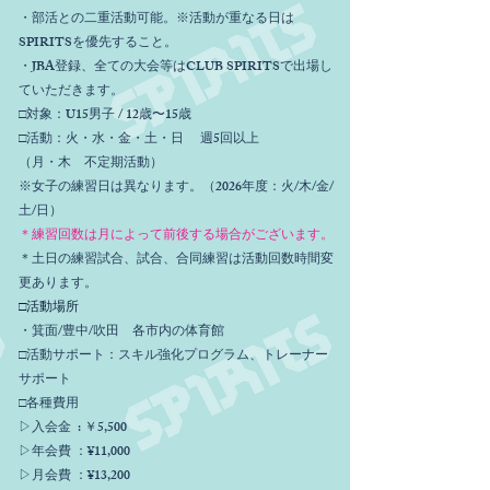
・部活との二重活動可能。※活動が重なる日は
SPIRITSを優先すること。
・JBA登録、全ての大会等はCLUB SPIRITSで出場し
ていただきます。
□対象：U15男子 / 12歳〜15歳
□活動：火・水・金・土・日 週5回以上
（月・木 不定期活動）
※女子の練習日は異なります。（2026年度：火/木/金/
土/日）
＊練習回数は月によって前後する場合がございます。
＊土日の練習試合、試合、合同練習は活動回数時間変
更あります。
□活動場所
・箕面/豊中/吹田 各市内の体育館
□活動サポート：スキル強化プログラム、トレーナー
サポート
□各種費用
▷入会金 : ￥5,500
▷年会費 ：¥11,000
▷月会費 ：¥13,200