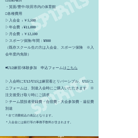
□活動場所
・箕面/豊中/吹田市内の体育館
□各種費用
▷入会金 : ￥5,500
▷年会費 : ¥11,000
▷月会費 : ￥12,100
▷スポーツ保険/年間：¥800
（既存スクール生の方は入会金、スポーツ保険 ※入
会年度内免除）
◾️U12練習/体験参加 申込フォームは
こちら
▷入会時にU12/U15は練習着とリバーシブル、
U15/
ユ
ニフォームは、別途入会時にご購入いただきます ※
注文後受け取り時にご請求
▷チーム競技者登録費・合宿費・大会参加費・遠征費
別途
＊全て消費税込の表記となります。
＊入会金には銀行等の事務手数料が含まれます。