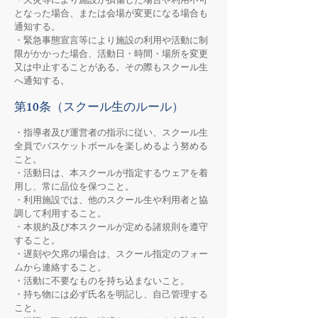
・天災等により施設が損傷した場合や利用不可
となった場合、または会場が変更になる場合も
通知する。
・緊急事態宣言等により施設の利用や活動に制
限がかかった場合、活動日・時間・場所を変更
又は中止することがある。その際もスクール生
へ通知する。
第10条（スクール生のルール）
・指導者及び運営者の指示に従い、スクール生
全員でバスケットボールを楽しめるよう努める
こと。
・活動日は、本スクールが指定するウェアを着
用し、常に品位を保つこと。
・利用施設では、他のスクール生や利用者と協
調して利用すること。
・本規約及び本スクールが定める諸規則を遵守
すること。
・遅刻や欠席の場合は、スクール指定のフォー
ムから連絡すること。
・活動に不要なものを持ち込まないこと。
・持ち物には必ず氏名を明記し、自己管理する
こと。