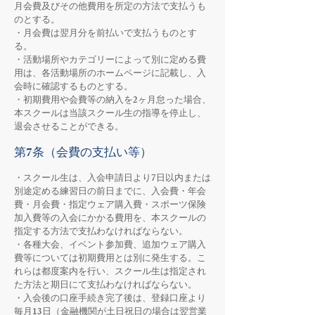
月会費及びその他費用を所定の方法で支払うも
のとする。
・月会費は翌月分を前払いで支払うものとす
る。
・活動場所やカテゴリーによって別に定める費
用は、各活動場所のホームページに記載し、入
会時に確認するものとする。
・初期費用や会費等の納入を2ヶ月怠った場合、
本スクールは当該スクール生の指導を停止し、
退会させることができる。
第7条（会費の支払い等）
・スクール生は、入会申請日より7日以内または
別途定める練習日の前日までに、入会費・年会
費・月会費・指定ウェア購入費・スポーツ保険
加入費等の入会にかかる費用を、本スクールの
指定する方法で支払わなければならない。
・各種大会、イベント参加費、追加ウェア購入
費等については初期費用とは別に発生する。こ
れらは都度案内を行い、スクール生は指定され
た方法と期日にて支払わなければならない。
・入会後の口座手続き完了後は、登録口座より
毎月13日（金融機関が土日祝日の場合は翌営業