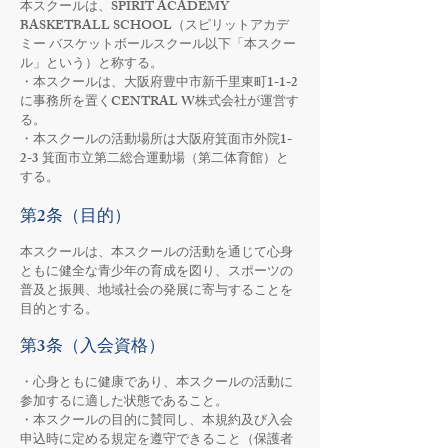
本スクールは、SPIRIT ACADEMY
BASKETBALL SCHOOL（スピリットアカデ
ミー バスケットボールスクール以下「本スクー
ル」という）と称する。
・本スクールは、大阪府豊中市新千里東町1-1-2
に事務所を置くCENTRAL W株式会社が運営す
る。
​・本スクールの活動場所は大阪府箕面市外院1-
2-3 箕面市立第二総合運動場（第二体育館）と
する。
第2条（目的）
本スクールは、本スクールの活動を通じて心身
ともに健全な青少年の育成を図り、スポーツの
普及と振興、地域社会の発展に寄与することを
目的とする。
第3条（入会資格）
・心身ともに健康であり、本スクールの活動に
参加するに適した状態であること。
・本スクールの目的に賛同し、本規約及び入会
申込時に定める規定を遵守できること（保護者