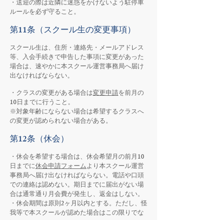
・送迎の際は近隣に迷惑をかけないよう駐停車
ルールを必ず守ること。
第11条（スクール生の変更事項）
スクール生は、住所・連絡先・メールアドレス
等、入会手続きで申告した事項に変更があった
場合は、速やかに本スクール運営事務局へ届け
出なければならない。
・クラスの変更がある場合は
変更申請
を前月の
10日までに行うこと。
※対象年齢にならない場合は希望するクラスへ
の変更が認められない場合がある。
第12条（休会）
・休会を希望する場合は、休会希望月の前月10
日までに
休会申請フォーム
より本スクール運営
事務局へ届け出なければならない。電話や口頭
での連絡は認めない。期日までに届出がない場
合は通常通り月会費が発生し、返金はしない。
・休会期間は原則2ヶ月以内とする。ただし、怪
我等で本スクールが認めた場合はこの限りでな