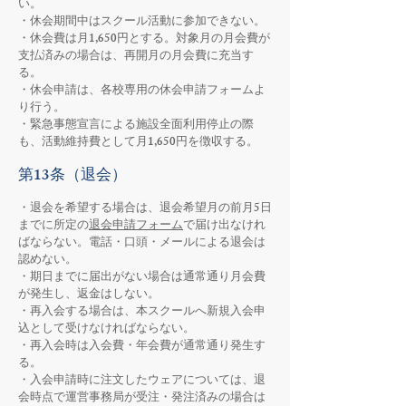
い。
・休会期間中はスクール活動に参加できない。
・休会費は月1,650円とする。対象月の月会費が
支払済みの場合は、再開月の月会費に充当す
る。
・休会申請は、各校専用の休会申請フォームよ
り行う。
・緊急事態宣言による施設全面利用停止の際
も、活動維持費として月1,650円を徴収する。
第13条（退会）
・退会を希望する場合は、退会希望月の前月5日
までに所定の
退会申請フォーム
で届け出なけれ
ばならない。電話・口頭・メールによる退会は
認めない。
・期日までに届出がない場合は通常通り月会費
が発生し、返金はしない。
・再入会する場合は、本スクールへ新規入会申
込として受けなければならない。
・再入会時は入会費・年会費が通常通り発生す
る。
・入会申請時に注文したウェアについては、退
会時点で運営事務局が受注・発注済みの場合は