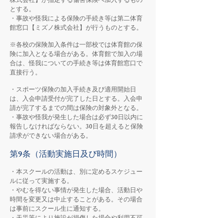
株式会社】が指定する傷害保険へ加入するもの
とする。
・事故や怪我による保険の手続き等は第二体育
館窓口【ミズノ株式会社】が行うものとする。
※各校の保険加入条件は一部校では体育館の保
険に加入となる場合がある。体育館で加入の場
合は、怪我についての手続き等は体育館窓口で
直接行う。
・スポーツ保険の加入手続き及び適用開始日
は、入会申請受付が完了した日とする。入会申
請が完了するまでの間は保険の対象外となる。
・事故や怪我が発生した場合は必ず30日以内に
報告しなければならない。30日を超えると保険
請求ができない場合がある。
第9条（活動実施日及び時間）
・本スクールの活動は、別に定めるスケジュー
ルに従って実施する。
・やむを得ない事情が発生した場合、活動日や
時間を変更又は中止することがある。その場合
は事前にスクール生に通知する。