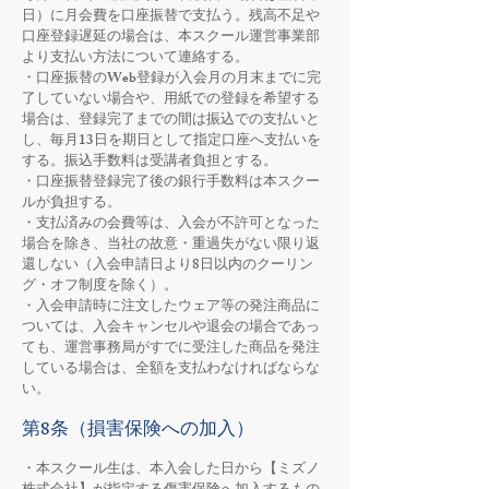
日）に月会費を口座振替で支払う。残高不足や
口座登録遅延の場合は、本スクール運営事業部
より支払い方法について連絡する。
・口座振替のWeb登録が入会月の月末までに完
了していない場合や、用紙での登録を希望する
場合は、登録完了までの間は振込での支払いと
し、毎月13日を期日として指定口座へ支払いを
する。振込手数料は受講者負担とする。
・口座振替登録完了後の銀行手数料は本スクー
ルが負担する。
・支払済みの会費等は、入会が不許可となった
場合を除き、当社の故意・重過失がない限り返
還しない（入会申請日より8日以内のクーリン
グ・オフ制度を除く）。
・入会申請時に注文したウェア等の発注商品に
ついては、入会キャンセルや退会の場合であっ
ても、運営事務局がすでに受注した商品を発注
している場合は、全額を支払わなければならな
い。
第8条（損害保険への加入）
・本スクール生は、本入会した日から【ミズノ