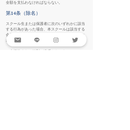
全額を支払わなければならない。
第14条（除名）
スクール生または保護者に次のいずれかに該当
する行為があった場合、本スクールは該当する
会員の会員資格を一時停止または除名すること
ができる。
・本規約または細則に違反したとき。
・指導者及び運営者、スタッフの指示に従わな
いとき。
・本スクールの名誉を傷つける行為、他会員に
著しい迷惑を及ぼす行為をしたとき。
・本スクールや会員に対する誹謗中傷やSNS等
での不適切な発言を行ったとき。
・秩序や風紀を乱す恐れがあると判断されたと
き。
・本スクール活動に支障をきたす恐れがあると
判断されたとき。
・会費等を2ヶ月以上滞納し、催促後も支払わな
いとき。
・社会規範に反する行為を行ったとき。
・その他、本スクールが処分を適当と判断した