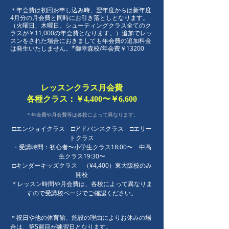
​＊年会費は初回お申し込み時、翌年度からは新年度
4月分の月会費と同時にお引き落としとなります。
（火曜日、木曜日、シューティングクラス全てのク
ラスが￥11,000の年会費となります。）追加でレッ
スンをされた場合におきましても年会費の追加料金
は発生いたしません。*御幸森校/年会費￥13200
レッスンクラス月会費
​各種クラス：￥4,400〜￥6,600
＊年会費や月会費等は​各校によって異なります。
□エンジョイクラス □アドバンスクラス □エリー
トクラス
​・受講時間：初心者〜小学生クラス18:00〜 中高
生クラス19:30〜
□キンダーキッズクラス （¥4,400）東大阪校のみ
開校
＊レッスン時間や月会費は、各校によって異なりま
すので受講校ページでご確認ください。
＊祝日や他の体育館、施設の理由によりお休みの場
合は、第5週目が練習日となります。