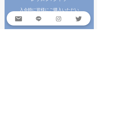
​入会時に皆様にご購入いただい
ております。（初回のみ）
​ボール
マイボールはご自身でご用意い
ただきお持ち下さい。
​イベント参加
​当アカデミーが開催するイベン
ト等には優先ご案内。