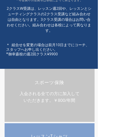
＊年会費や月会費等は​各校によって異なります。
2クラスW受講は、レッスン週2回や、レッスンとシ
ューティングクラスの2クラス受講など組み合わせ
は自由となります。3クラス受講の場合はお問い合
わせください。組み合わせは各校によって異なりま
す。
＊ 組合せを変更の場合は前月10日までにコーチ、
スタッフへお申し出ください。
*御幸森校の週2回クラス¥9900
​スポーツ保険
入会される全ての方に加入して
いただきます。￥800/年間
​レッスンTシャツ