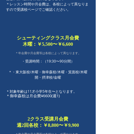
＊レッスン時間や月会費は、各校によって異なりま
すので受講校ページでご確認ください。
シューティングクラス月会費
木曜：​￥5,500〜￥6,600
＊年会費や月会費等は​各校によって異なります。
・受講時間：（19:30〜90分間）
＊・東大阪校/木曜・御幸森校/木曜・箕面校/木曜
開・摂津校/金曜
＊対象年齢は11才小学5年生〜となります。
​＊御幸森校は月会費¥6600(週1)
2クラス受講月会費
週2回各校：￥8,800〜￥9,900