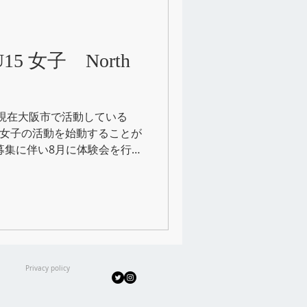
塾クラス
 U15 女子 North
 は、現在大阪市で活動している
orth女子の活動を始動することが
募集に伴い8月に体験会を行い
豊中、吹田、高槻、市内の体
の方、近郊の皆...
Privacy policy