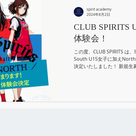
ROUND
SPIRIT ACADEMY
キャンペーン
CLUB SPIRITS
spirit academy
2024年8月2日
CLUB SPIRITS
テゴリー
B GROUNDスポーツコート
体験会！
この度、CLUB SPIRITS
South U15女子に加えN
決定いたしました！ 新規生
ます！ 主な活動は、箕面、
育館になりますので、北摂地域