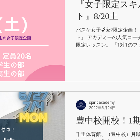
『女子限定スキ
ト』8/20土
バスケ女子🏀⛹️‍♀️限定企
ト』 アカデミーの人気コー
限定レッスン。 『1対1の
磨く！』 『オフボールの基
てライバルに差をつけよう！』
spirit academy
2022年6月24日
豊中校開校！1
千里体育館、（豊中校）月曜