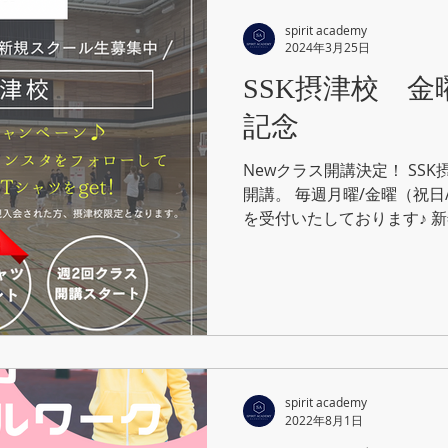
ROUND
SPIRIT ACADEMY
キャンペーン
CLUB SPIRITS
spirit academy
2024年3月25日
SSK摂津校 
テゴリー
B GROUNDスポーツコート
記念
Newクラス開講決定！ SS
開講。 毎週月曜/金曜（祝
を受付いたしております♪ 
spirit academy
2022年8月1日